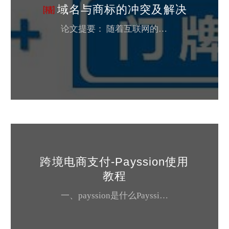
域名与商标的冲突及解决
论文提要： 随着互联网的迅速发展和广泛应用，人们的生活已经离不开互联网了。互联网的作用体现在社会生活的各个方面，域名的作用也越发显得重要了。众多企业通过建立网站来展示本企业的信息，使得域名所具有的原始技术意义被日渐淡化，其背后所蕴涵的商业识...
跨境电商支付-Payssion使用
教程
一、payssion是什么Payssion，让全球收款更轻松Payssion成立于2013年1月15日，是国内领先的一站式全球跨境支付解决方案提供商，我们专注于为中小企业和个人提供"简单、安全、快速"的全球在线收款服务。Payssion核心成员来自支付宝、PayPal及跨境电商等互联网公司，在跨境支付方面有丰富的经验和风险防范机制，并在跨境电商、海外游戏、留学教育、酒店、机票等多个行业客户提...