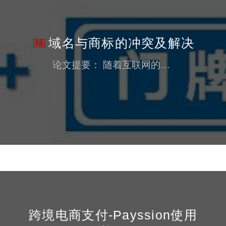
域名与商标的冲突及解决
论文提要： 随着互联网的迅速发展和广泛应用，人们的生活已经离不开互联网了。互联网的作用体现在社会生活的各个方面，域名的作用也越发显得重要了。众多企业通过建立网站来展示本企业的信息，使得域名所具有的原始技术意义被日渐淡化，其背后所蕴涵的商业识...
跨境电商支付-Payssion使用