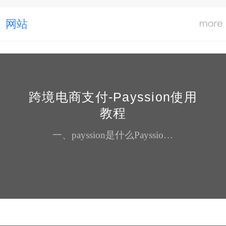
网站
跨境电商支付-Payssion使用
教程
一、payssion是什么Payssion，让全球收款更轻松Payssion成立于2013年1月15日，是国内领先的一站式全球跨境支付解决方案提供商，我们专注于为中小企业和个人提供"简单、安全、快速"的全球在线收款服务。Payssion核心成员来自支付宝、PayPal及跨境电商等互联网公司，在跨境支付方面有丰富的经验和风险防范机制，并在跨境电商、海外游戏、留学教育、酒店、机票等多个行业客户提...