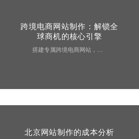
跨境电商网站制作：解锁全
球商机的核心引擎
搭建专属跨境电商网站，是企业突破地域壁垒、升级全球业务的关键举措，其核心价值体现在多维度商业赋能中。从市场拓展来看，网站打破线下门店与平台规则限制，直接触达全球200多个国家和地区的潜在客户，将目标市场从本土延伸至海外蓝海，大幅拓宽业务边界。相比第三方平台，独立站能自主掌控品牌形象与运营策略，通过定制化设计传递品牌理念，积累专属用户资产，避免陷入同质化竞争与流量依赖。在盈利空间上，网站省去平...
北京网站制作的成本分析